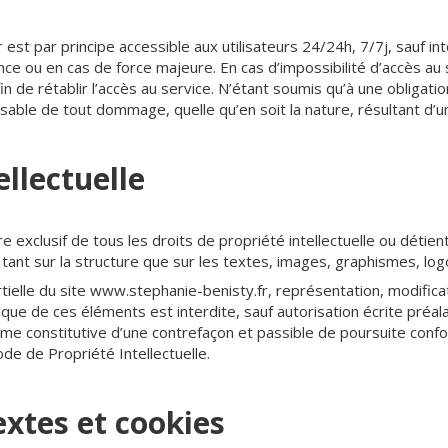
 est par principe accessible aux utilisateurs 24/24h, 7/7j, sauf 
ce ou en cas de force majeure. En cas d’impossibilité d’accès au 
n de rétablir l’accès au service. N’étant soumis qu’à une obligat
able de tout dommage, quelle qu’en soit la nature, résultant d’une
ellectuelle
e exclusif de tous les droits de propriété intellectuelle ou détien
 tant sur la structure que sur les textes, images, graphismes, logo
ielle du site www.stephanie-benisty.fr, représentation, modificat
onque de ces éléments est interdite, sauf autorisation écrite préa
mme constitutive d’une contrefaçon et passible de poursuite con
ode de Propriété Intellectuelle.
extes et cookies