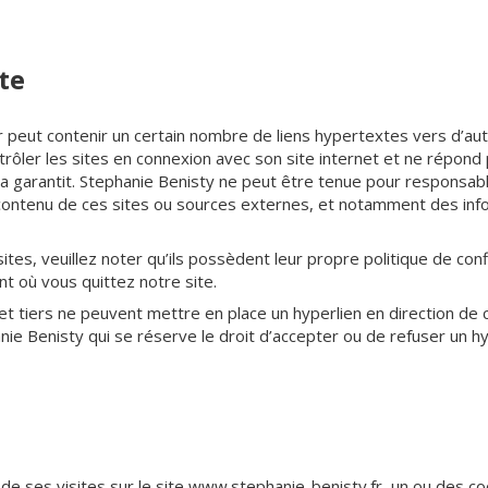
te
 peut contenir un certain nombre de liens hypertextes vers d’aut
ôler les sites en connexion avec son site internet et ne répond pa
e la garantit. Stephanie Benisty ne peut être tenue pour respons
 contenu de ces sites ou sources externes, et notamment des inf
ites, veuillez noter qu’ils possèdent leur propre politique de conf
t où vous quittez notre site.
et tiers ne peuvent mettre en place un hyperlien en direction de c
e Benisty qui se réserve le droit d’accepter ou de refuser un hyp
s de ses visites sur le site www.stephanie-benisty.fr, un ou des c