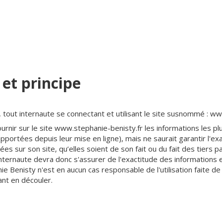
 et principe
r, tout internaute se connectant et utilisant le site susnommé : w
urnir sur le site www.stephanie-benisty.fr les informations les pl
portées depuis leur mise en ligne), mais ne saurait garantir l'ex
sées sur son site, qu’elles soient de son fait ou du fait des tiers p
internaute devra donc s'assurer de l'exactitude des informations e
hanie Benisty n'est en aucun cas responsable de l'utilisation faite d
ant en découler.