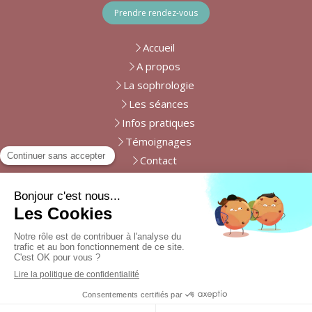
Prendre rendez-vous
Accueil
A propos
La sophrologie
Les séances
Infos pratiques
Témoignages
Contact
Les
lundi
,
mardi
,
jeudi
et
vendredi
9h-19h
Plan du site
Mentions légales